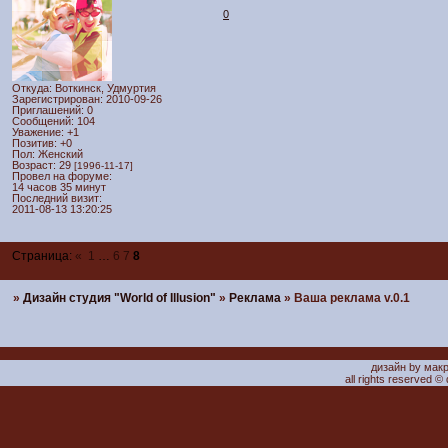
0
Откуда:
Воткинск, Удмуртия
Зарегистрирован
: 2010-09-26
Приглашений:
0
Сообщений:
104
Уважение:
+1
Позитив:
+0
Пол:
Женский
Возраст:
29
[1996-11-17]
Провел на форуме:
14 часов 35 минут
Последний визит:
2011-08-13 13:20:25
Страница:
«
1
…
6
7
8
»
Дизайн студия "World of Illusion"
»
Реклама
»
Ваша реклама v.0.1
дизайн by мак
all rights reserved ©