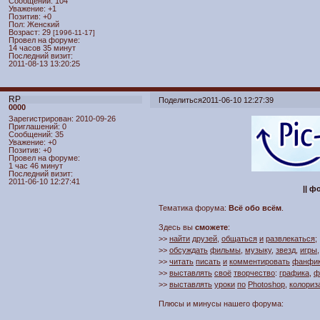
Сообщений:
104
Уважение:
+1
Позитив:
+0
Пол:
Женский
Возраст:
29
[1996-11-17]
Провел на форуме:
14 часов 35 минут
Последний визит:
2011-08-13 13:20:25
RP
Поделиться
2011-06-10 12:27:39
0000
Зарегистрирован
: 2010-09-26
Приглашений:
0
Сообщений:
35
Уважение:
+0
Позитив:
+0
Провел на форуме:
1 час 46 минут
Последний визит:
2011-06-10 12:27:41
|| ф
Тематика форума:
Всё обо всём
.
Здесь вы
сможете
:
>>
найти
друзей
,
общаться
и
развлекаться
;
>>
обсуждать
фильмы
,
музыку
,
звезд
,
игры
>>
читать
писать
и
комментировать
фанфи
>>
выставлять
своё
творчество
:
графика
,
ф
>>
выставлять
уроки
по
Photoshop
,
колориз
Плюсы и минусы нашего форума: