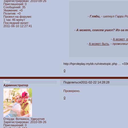
Зарегистрирован
: 2010-09-26
Приглашений:
0
Сообщений:
35
Уважение:
+0
Позитив:
+0
-
Гляди,
- шепнул Гарри Ро
Провел на форуме:
1 час 46 минут
Последний визит:
2011-06-10 12:27:41
-
А может, совсем ушел? Из-за
-
А может, 
-
А может быть
, - промолви
http://hproleplay.mybb.ru/viewtopic.php … =3
0
fleur
Поделиться
2011-02-22 14:28:28
Администратор
Проверено.
0
Откуда:
Воткинск, Удмуртия
Зарегистрирован
: 2010-09-26
Приглашений:
0