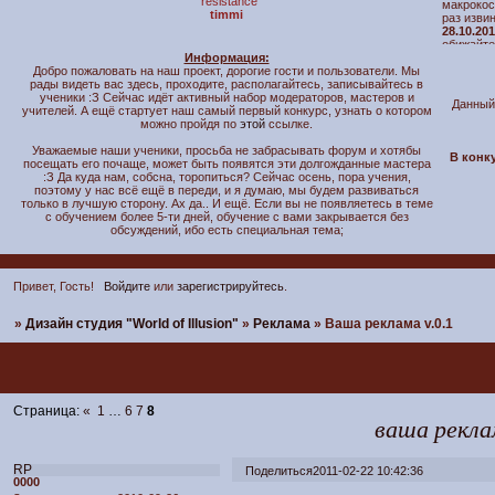
`resistance
макрокос
timmi
раз изви
28.10.201
обижайте
Информация:
что забо
Добро пожаловать на наш проект, дорогие гости и пользователи. Мы
обучени
рады видеть вас здесь, проходите, располагайтесь, записывайтесь в
возобнов
ученики :З Сейчас идёт активный набор модераторов, мастеров и
29.09.201
Данный
учителей. А ещё стартует наш самый первый конкурс, узнать о котором
огромное
можно пройдя по
этой
ссылке.
Так же д
26.09.201
Уважаемые наши ученики, просьба не забрасывать форум и хотябы
стараемс
В конк
посещать его почаще, может быть появятся эти долгожданные мастера
:З Да куда нам, собсна, торопиться? Сейчас осень, пора учения,
поэтому у нас всё ещё в переди, и я думаю, мы будем развиваться
только в лучшую сторону. Ах да.. И ещё. Если вы не появляетесь в теме
с обучением более 5-ти дней, обучение с вами закрывается без
обсуждений, ибо есть специальная тема;
Привет, Гость!
Войдите
или
зарегистрируйтесь
.
»
Дизайн студия "World of Illusion"
»
Реклама
»
Ваша реклама v.0.1
Страница:
«
1
…
6
7
8
ваша реклам
RP
Поделиться
2011-02-22 10:42:36
0000