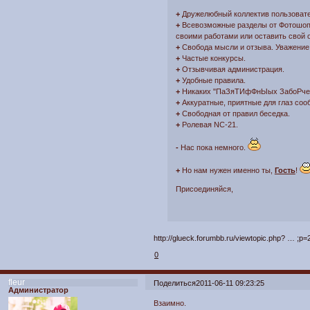
+
Дружелюбный коллектив пользовате
+
Всевозможные разделы от Фотошопа
своими работами или оставить свой 
+
Свобода мысли и отзыва. Уважение
+
Частые конкурсы.
+
Отзывчивая администрация.
+
Удобные правила.
+
Никаких "ПаЗяТИфФнЫых ЗабоРчеГ
+
Аккуратные, приятные для глаз соо
+
Свободная от правил беседка.
+
Ролевая NC-21.
-
Нас пока немного.
+
Но нам нужен именно ты,
Гость
!
Присоединяйся,
http://glueck.forumbb.ru/viewtopic.php? … ;p
0
fleur
Поделиться
2011-06-11 09:23:25
Администратор
Взаимно.