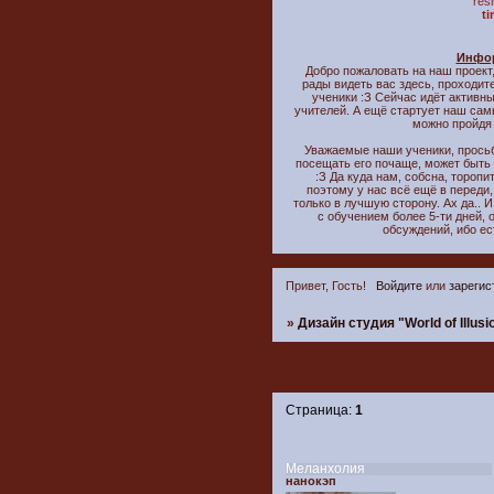
`res
t
Инфо
Добро пожаловать на наш проект,
рады видеть вас здесь, проходит
ученики :З Сейчас идёт активн
учителей. А ещё стартует наш сам
можно пройдя
Уважаемые наши ученики, прось
посещать его почаще, может быть
:З Да куда нам, собсна, торопи
поэтому у нас всё ещё в переди
только в лучшую сторону. Ах да.. 
с обучением более 5-ти дней, 
обсуждений, ибо ес
Привет, Гость!
Войдите
или
зарегис
»
Дизайн студия "World of Illusi
Страница:
1
Меланхолия
нанокэп