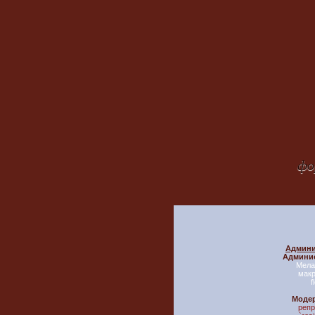
фо
Админи
Админи
Мела
мак
f
Моде
репр