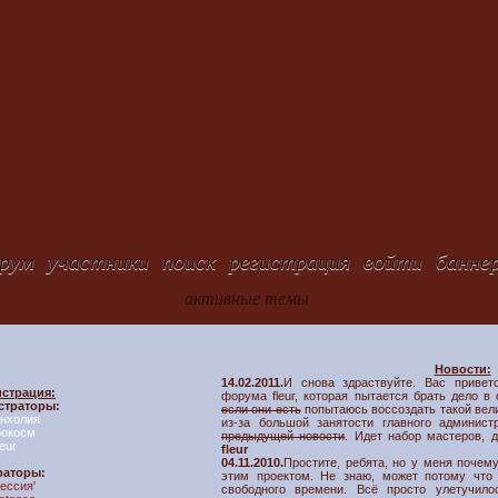
рум
участники
поиск
регистрация
войти
банне
активные темы
Новости:
14.02.2011.
И снова здраствуйте. Вас привет
страция:
форума fleur, которая пытается брать дело в
страторы:
если они есть
попытаюсь воссоздать такой вели
нхолия
из-за большой занятости главного админис
рокосм
предыдущей новости
. Идет набор мастеров, д
leur
fleur
04.11.2010.
Простите, ребята, но у меня почем
раторы:
этим проектом. Не знаю, может потому что
ессия'
свободного времени. Всё просто улетучило