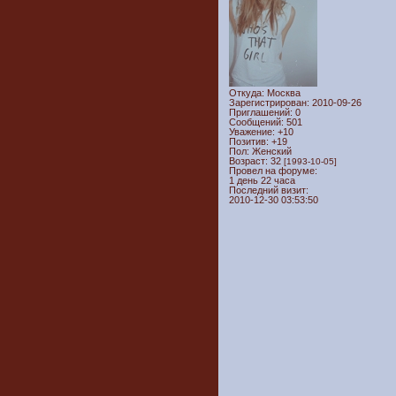
Откуда:
Москва
Зарегистрирован
: 2010-09-26
Приглашений:
0
Сообщений:
501
Уважение:
+10
Позитив:
+19
Пол:
Женский
Возраст:
32
[1993-10-05]
Провел на форуме:
1 день 22 часа
Последний визит:
2010-12-30 03:53:50