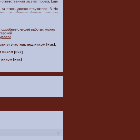
 ответственная за этот проект. Ещё
 за столь долгое отсутствие :З Не
тому что забросила форум, а потому
ь над форумом и далее продвигать
ми ^^ x* Ученики, которые хотят
:
перь у нас ещё уютнее :З За это
подробнее о его/её работах можно
атору макрокосм. /бурные авации/
стерской
урсов:
ш форум. Мы работаем над ним и
илось.
 занял участник под ником
[ник]
.
од ником
[ник]
од ником
[ник]
1