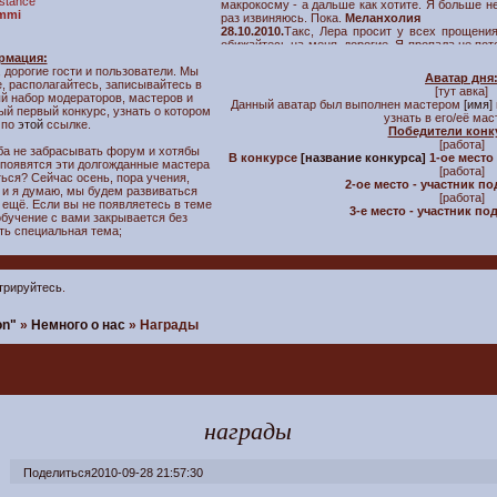
istance
макрокосму - а дальше как хотите. Я больше не
immi
раз извиняюсь. Пока.
Меланхолия
28.10.2010.
Такс, Лера просит у всех прощения
обижайтесь на меня, дорогие. Я пропала не по
рмация:
что заболела одной херней. Мы будем работат
 дорогие гости и пользователи. Мы
обучение. Да, и ещё, вухууу я теперь с ва
Аватар дня
е, располагайтесь, записывайтесь в
возобновить обучение, пишите учителям в ЛС.
[тут авка]
ый набор модераторов, мастеров и
29.09.2010.
Урааа! У нас появился дизайн. Те
Данный аватар был выполнен мастером
[имя]
ый первый конкурс, узнать о котором
огромное спасибо нашему мастеру-администр
узнать в его/её ма
 по
этой
ссылке.
Так же дизайн можно обсудить в
этой
теме.
Победители конк
26.09.2010.
Сегодня был создан и открыт на
[работа]
ба не забрасывать форум и хотябы
стараемся сделать всё, чтобы вам у нас понрав
В конкурсе
[название конкурса]
1-ое место
 появятся эти долгожданные мастера
[работа]
ться? Сейчас осень, пора учения,
2-ое место - участник п
, и я думаю, мы будем развиваться
[работа]
И ещё. Если вы не появляетесь в теме
3-е место - участник п
обучение с вами закрывается без
ть специальная тема;
трируйтесь
.
on"
»
Немного о нас
»
Награды
награды
Поделиться
2010-09-28 21:57:30