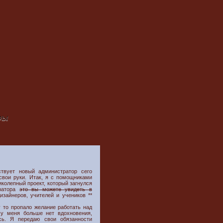
ры
ствует новый администратор сего
 свои руки. Итак, я с помощниками
колепный проект, который загнулся
тратора
это вы можете увидеть в
изайнеров, учителей и учеников **
у то пропало желание работать над
 у меня больше нет вдохновения,
сь. Я передаю свои обязанности