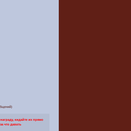
общений)
награду, кидайте их прямо
за что давать